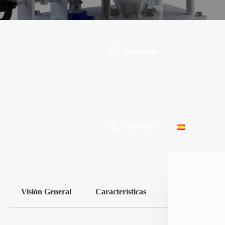
EMBALAJES
Ideal para fraccionamiento de productos que no
CONTACTO
ES
varían en volumen
PT
Visión General
Características
EN
ES