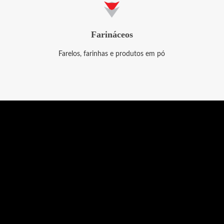
Farináceos
Farelos, farinhas e produtos em pó